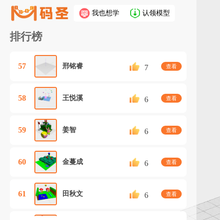
我也想学
认领模型
排行榜
57
邢铭睿
7
查看
58
王悦溪
6
查看
59
姜智
6
查看
60
金蔓成
6
查看
61
田秋文
6
查看