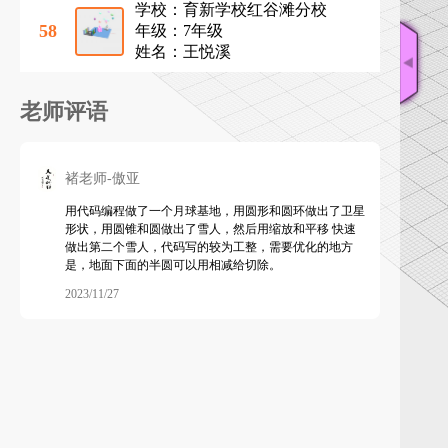
学校：育新学校红谷滩分校
62
周成骏
6
查看
58
年级：7年级
姓名：王悦溪
63
缪毓川
6
查看
老师评语
64
熊天楚
6
查看
褚老师-傲亚
65
孔紫嫣
5
查看
用代码编程做了一个月球基地，用圆形和圆环做出了卫星
形状，用圆锥和圆做出了雪人，然后用缩放和平移 快速
做出第二个雪人，代码写的较为工整，需要优化的地方
是，地面下面的半圆可以用相减给切除。
66
徐熙哲
5
查看
2023/11/27