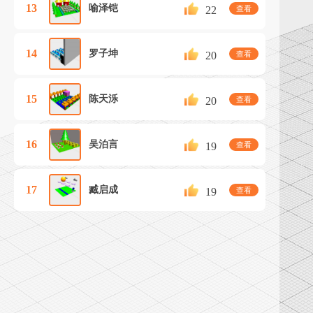
13
喻泽铠
22
查看
14
罗子坤
20
查看
15
陈天泺
20
查看
16
吴泊言
19
查看
17
臧启成
19
查看