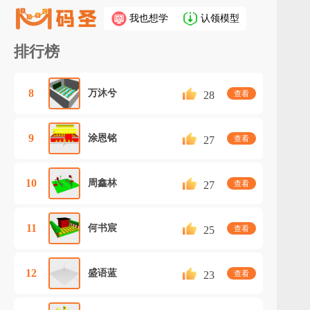
我也想学
认领模型
排行榜
8
万沐兮
28
查看
9
涂恩铭
27
查看
10
周鑫林
27
查看
11
何书宸
25
查看
12
盛语蓝
23
查看