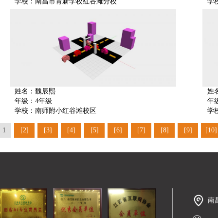
学校：南昌市育新学校红谷滩分校
学
姓名：魏辰熙
姓
年级：4年级
年
学校：南师附小红谷滩校区
学
1
[2]
[3]
[4]
[5]
[6]
[7]
[8]
[9]
[10]
南