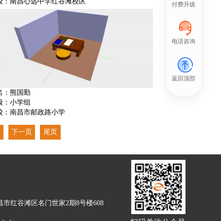
校：南昌心远中学红谷滩校区
付费升级
电话咨询
返回顶部
名：熊国勤
级：小学组
校：南昌市邮政路小学
下一页
尾页
昌市红谷滩区名门世家2期8号楼608